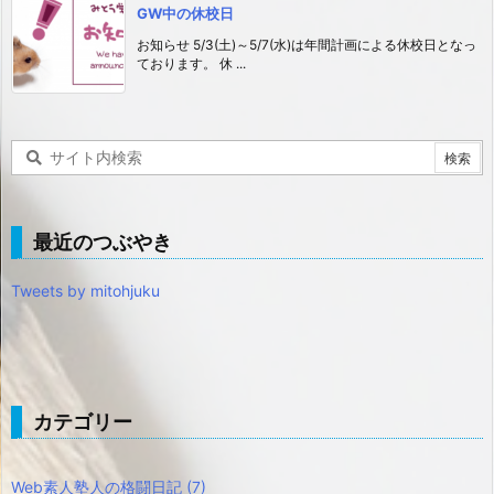
GW中の休校日
お知らせ 5/3(土)～5/7(水)は年間計画による休校日となっ
ております。 休 ...
最近のつぶやき
Tweets by mitohjuku
カテゴリー
Web素人塾人の格闘日記
(7)