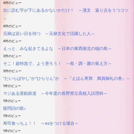
4件のビュー
次に読む字が下にあるかないかだけ！ ～漢文 返り点をうつコツ
～
4件のビュー
元禄は近い日を待つ ～元禄文化で活躍した人～
4件のビュー
えっと、みな起きてるよな ～日本の東西南北の端の島～
3件のビュー
そこ！超特急で、よう塗ろう！ ～租・調・庸の覚え方～
3件のビュー
“たいらばやし”か”ひらりん”か ～『えほん寄席 満員御礼の巻』～
1件のビュー
マジある亜鉛鉄道 ～今年度の長野県立高校入試理科～
1件のビュー
疑問詞の歌♪
1件のビュー
寿司食っちょ！！ ～esをつける場合～
1件のビュー