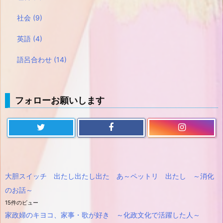
社会
(9)
英語
(4)
語呂合わせ
(14)
フォローお願いします
大胆スイッチ 出たし出たし出た あ～ペットリ 出たし ～消化
のお話～
15件のビュー
家政婦のキヨコ、家事・歌が好き ～化政文化で活躍した人～