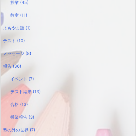
授業
(45)
教室
(11)
よもやま話
(1)
テスト
(10)
メッセージ
(8)
報告
(36)
イベント
(7)
テスト結果
(13)
合格
(13)
授業報告
(3)
塾の外の世界
(7)