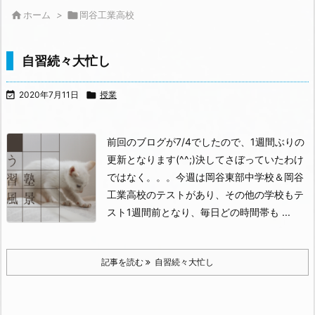

ホーム
>

岡谷工業高校
自習続々大忙し

2020年7月11日

授業
前回のブログが7/4でしたので、1週間ぶりの
更新となります(^^;)
決してさぼっていたわけ
ではなく。。。
今週は岡谷東部中学校＆岡谷
工業高校のテストがあり、その他の学校もテ
スト1週間前となり、毎日どの時間帯も ...
記事を読む
自習続々大忙し