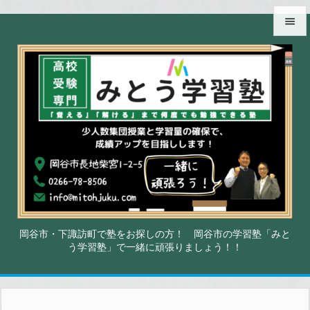


メニュ

サイド

前へ

次へ

検索
岡谷市・下諏訪町で塾をお探しの方！ 岡谷市の学習塾「みと
う学習塾」で一緒に頑張りましょう！！