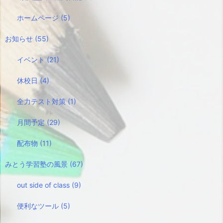
ホームページ
(5)
お知らせ
(55)
イベント
(21)
休校日
(4)
全力テスト対策
(1)
月間予定
(29)
配布物
(11)
みとう学習塾の風景
(67)
out side of class
(9)
便利なツール
(5)