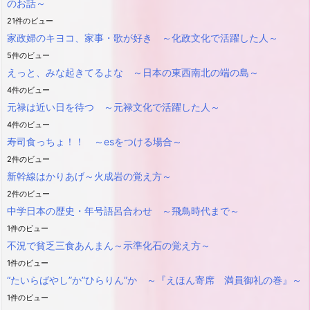
のお話～
21件のビュー
家政婦のキヨコ、家事・歌が好き ～化政文化で活躍した人～
5件のビュー
えっと、みな起きてるよな ～日本の東西南北の端の島～
4件のビュー
元禄は近い日を待つ ～元禄文化で活躍した人～
4件のビュー
寿司食っちょ！！ ～esをつける場合～
2件のビュー
新幹線はかりあげ～火成岩の覚え方～
2件のビュー
中学日本の歴史・年号語呂合わせ ～飛鳥時代まで～
1件のビュー
不況で貧乏三食あんまん～示準化石の覚え方～
1件のビュー
“たいらばやし”か”ひらりん”か ～『えほん寄席 満員御礼の巻』～
1件のビュー