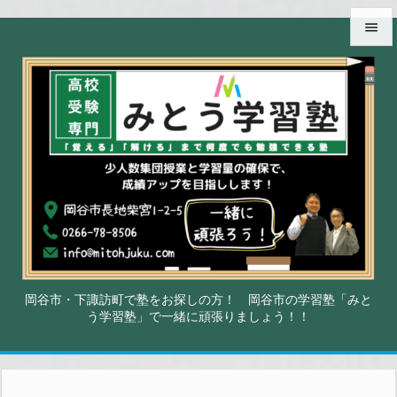


メニュ

サイド

前へ

次へ

検索
岡谷市・下諏訪町で塾をお探しの方！ 岡谷市の学習塾「みと
う学習塾」で一緒に頑張りましょう！！