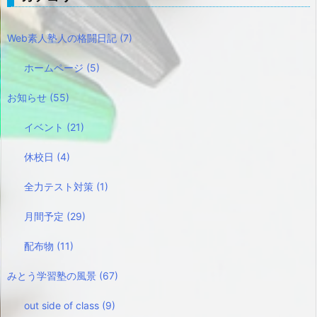
Web素人塾人の格闘日記
(7)
ホームページ
(5)
お知らせ
(55)
イベント
(21)
休校日
(4)
全力テスト対策
(1)
月間予定
(29)
配布物
(11)
みとう学習塾の風景
(67)
out side of class
(9)