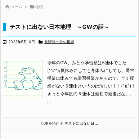

ホーム
>

地理
テストに出ない日本地理 ～GWの話～

2022年5月10日

長野県の外の世界
今年のGW、みとう学習塾は5連休でした
(^▽^)/
夏休みにしても冬休みにしても、通常
授業は休みでも講習授業があるので、全く授
業がない５連休というのは珍しい！！(ﾟдﾟ)！
きっと今年度の５連休は最初で最後だな。。
...
記事を読む
テストに出ない日 ...