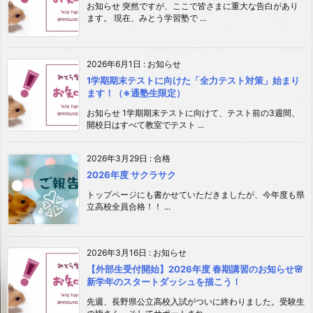
お知らせ 突然ですが、ここで皆さまに重大な告白があり
ます。 現在、みとう学習塾で ...
2026年6月1日
:
お知らせ
1学期期末テストに向けた「全力テスト対策」始まり
ます！（※通塾生限定）
お知らせ 1学期期末テストに向けて、テスト前の3週間、
開校日はすべて教室でテスト ...
2026年3月29日
:
合格
2026年度 サクラサク
トップページにも書かせていただきましたが、今年度も県
立高校全員合格！！ ...
2026年3月16日
:
お知らせ
【外部生受付開始】2026年度 春期講習のお知らせ🌸
新学年のスタートダッシュを描こう！
先週、長野県公立高校入試がついに終わりました。受験生