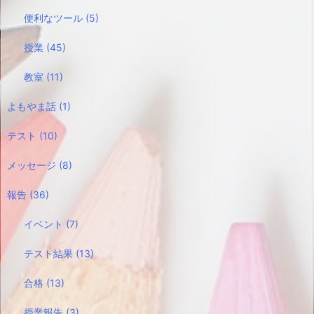
便利なツール
(5)
授業
(45)
教室
(11)
よもやま話
(1)
テスト
(10)
メッセージ
(8)
報告
(36)
イベント
(7)
テスト結果
(13)
合格
(13)
授業報告
(3)