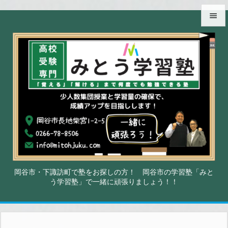


メニュ

サイド

前へ

次へ

検索
岡谷市・下諏訪町で塾をお探しの方！ 岡谷市の学習塾「みと
う学習塾」で一緒に頑張りましょう！！