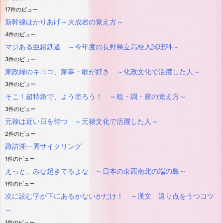
17件のビュー
新幹線はかりあげ～火成岩の覚え方～
4件のビュー
マジある亜鉛鉄道 ～今年度の長野県立高校入試理科～
3件のビュー
家政婦のキヨコ、家事・歌が好き ～化政文化で活躍した人～
3件のビュー
そこ！超特急で、よう塗ろう！ ～租・調・庸の覚え方～
3件のビュー
元禄は近い日を待つ ～元禄文化で活躍した人～
2件のビュー
諏訪湖一周サイクリング
1件のビュー
えっと、みな起きてるよな ～日本の東西南北の端の島～
1件のビュー
次に読む字が下にあるかないかだけ！ ～漢文 返り点をうつコツ
～
1件のビュー