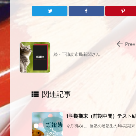

Prev
続・下諏訪市民新聞さん

関連記事
1学期期末（前期中間）テスト結
今月初めに、当塾の通塾生の1学期期末（