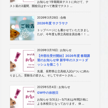
お知らせ 1学期期末テストに向けて、テ
スト前の3週間、開校日はすべて教室でテスト ...
2026年3月29日
:
合格
2026年度 サクラサク
トップページにも書かせていただきまし
たが、今年度も県立高校全員合格！！ ...
2026年3月16日
:
お知らせ
【外部生受付開始】2026年度 春期講
習のお知らせ🌸 新学年のスタートダ
ッシュを描こう！
先週、長野県公立高校入試がついに終わ
りました。受験生の皆さん、そしてサポートされ ...
2025年5月4日
:
お知らせ
GW中の休校日
お知らせ 5/3(土)～5/7(水)は年間計画に
よる休校日となっております。 休 ...