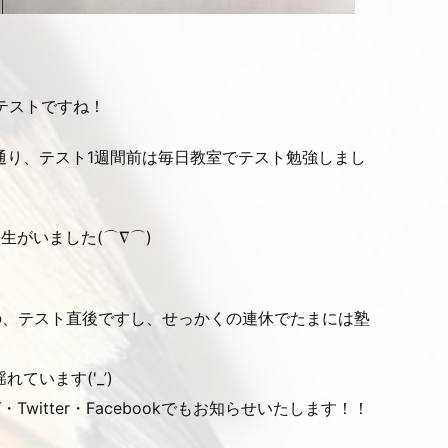
テストですね！
通り、テスト1週間前は毎日教室でテスト勉強しまし
生がいました(⌒∇⌒)
のの、テスト直後ですし、せっかくの連休でたまには塾
います('_’)
itter・Facebookでもお知らせいたします！！