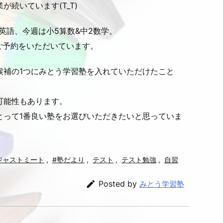
続いています(T_T)
1英語、今週は小5算数&中2数学。
ご予約をいただいています。
候補の1つにみとう学習塾を入れていただけたこと
可能性もあります。
とって1番良い塾をお選びいただきたいと思っていま
ジャストミート
,
#塾だより
,
テスト
,
テスト勉強
,
自習

Posted by
みとう学習塾