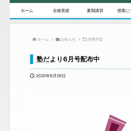
ホーム
合格実績
夏期講習
授業に

ホーム
>

お知らせ
>

月間予定
塾だより6月号配布中

2020年6月26日