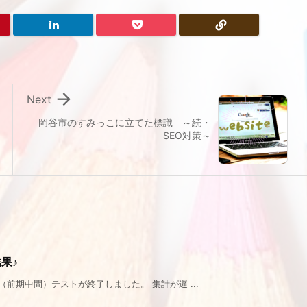

Next
岡谷市のすみっこに立てた標識 ～続・
SEO対策～
果♪
前期中間）テストが終了しました。 集計が遅 ...