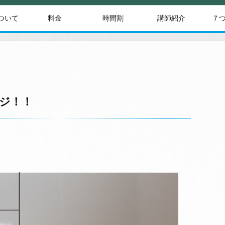
ついて
料金
時間割
講師紹介
７
ンジ！！