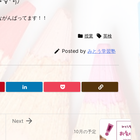
∀｀*)ﾉ
ながんばってます！！

授業

英検

Posted by
みとう学習塾

Next
10月の予定