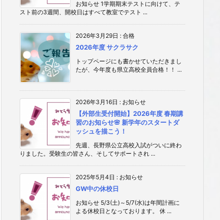
お知らせ 1学期期末テストに向けて、テ
スト前の3週間、開校日はすべて教室でテスト ...
2026年3月29日
:
合格
2026年度 サクラサク
トップページにも書かせていただきまし
たが、今年度も県立高校全員合格！！ ...
2026年3月16日
:
お知らせ
【外部生受付開始】2026年度 春期講
習のお知らせ🌸 新学年のスタートダ
ッシュを描こう！
先週、長野県公立高校入試がついに終わ
りました。受験生の皆さん、そしてサポートされ ...
2025年5月4日
:
お知らせ
GW中の休校日
お知らせ 5/3(土)～5/7(水)は年間計画に
よる休校日となっております。 休 ...