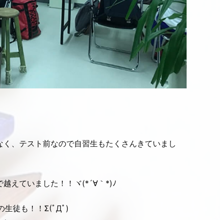
なく、テスト前なので自習生もたくさんきていまし
えていました！！ヾ(*´∀｀*)ﾉ
徒も！！Σ(ﾟДﾟ)