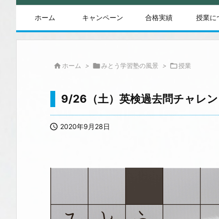
ホーム
キャンペーン
合格実績
授業に

ホーム
>

みとう学習塾の風景
>

授業
9/26（土）英検過去問チャレ

2020年9月28日