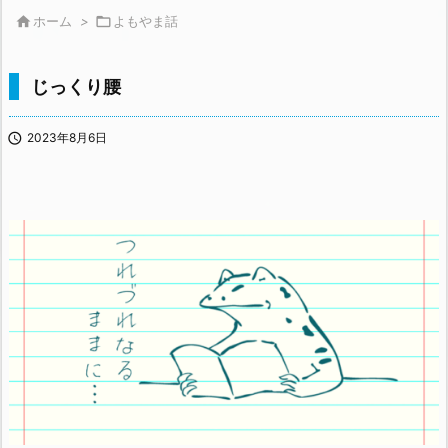

ホーム
>

よもやま話
じっくり腰

2023年8月6日