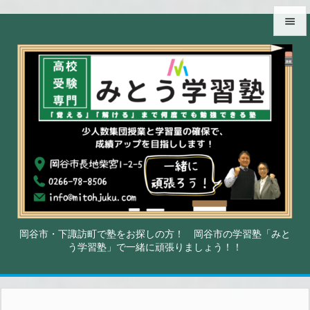


メニュ

サイド

前へ

次へ

検索
岡谷市・下諏訪町で塾をお探しの方！ 岡谷市の学習塾「みと
う学習塾」で一緒に頑張りましょう！！