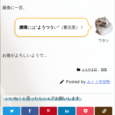
最後に一言。
腰痛
には"
ようつう
い"（要注意）！
ワタシ
お後がよろしいようで…

よもやま話
,
授業

Posted by
みとう学習塾
いいね！と思ったらシェアお願いします