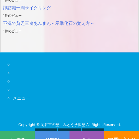
諏訪湖一周サイクリング
1件のビュー
不況で貧乏三食あんまん～示準化石の覚え方～
1件のビュー
メニュー
Copyright ©
岡谷市の塾 みとう学習塾
All Rights Reserved.



WordPress Luxeritas Theme is provided by "
Thought is free
".