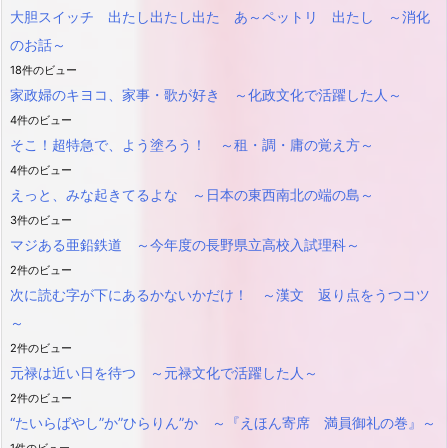
大胆スイッチ 出たし出たし出た あ～ペットリ 出たし ～消化
のお話～
18件のビュー
家政婦のキヨコ、家事・歌が好き ～化政文化で活躍した人～
4件のビュー
そこ！超特急で、よう塗ろう！ ～租・調・庸の覚え方～
4件のビュー
えっと、みな起きてるよな ～日本の東西南北の端の島～
3件のビュー
マジある亜鉛鉄道 ～今年度の長野県立高校入試理科～
2件のビュー
次に読む字が下にあるかないかだけ！ ～漢文 返り点をうつコツ
～
2件のビュー
元禄は近い日を待つ ～元禄文化で活躍した人～
2件のビュー
“たいらばやし”か”ひらりん”か ～『えほん寄席 満員御礼の巻』～
1件のビュー