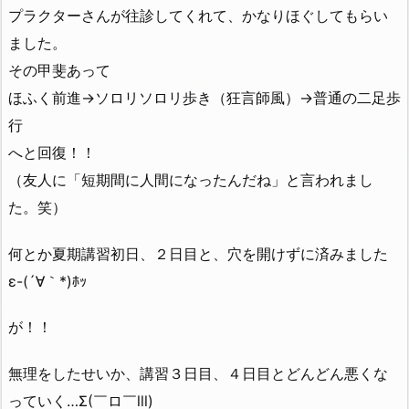
プラクターさんが往診してくれて、かなりほぐしてもらい
ました。
その甲斐あって
ほふく前進→ソロリソロリ歩き（狂言師風）→普通の二足歩
行
へと回復！！
（友人に「短期間に人間になったんだね」と言われまし
た。笑）
何とか夏期講習初日、２日目と、穴を開けずに済みました
ε-(´∀｀*)ﾎｯ
が！！
無理をしたせいか、講習３日目、４日目とどんどん悪くな
っていく…Σ(￣ロ￣lll)